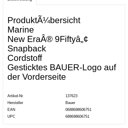
ProduktÃ¼bersicht
Marine
New EraÂ® 9Fiftyâ„¢
Snapback
Cordstoff
Gesticktes BAUER-Logo auf
der Vorderseite
Artikel-Nr.
137623
Hersteller
Bauer
EAN
0688698606751
UPC
688698606751