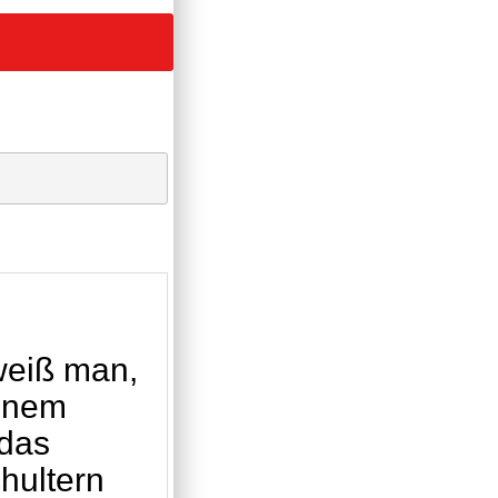
weiß man,
einem
 das
hultern