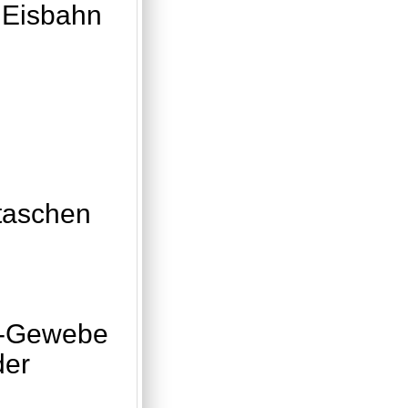
r Eisbahn
ftaschen
op-Gewebe
der