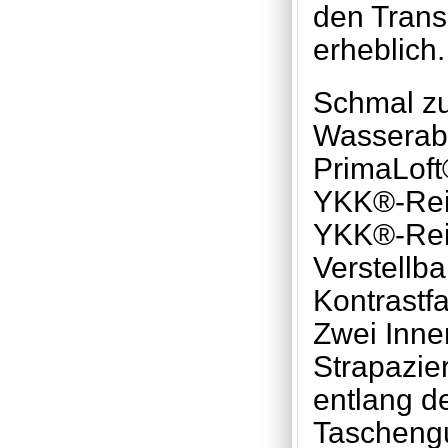
den Trans
erheblich.
Schmal z
Wasserab
PrimaLoft®
YKK®-Reiß
YKK®-Reiß
Verstellb
Kontrastf
Zwei Inne
Strapazie
entlang d
Taschengu