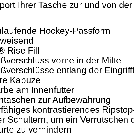
port Ihrer Tasche zur und von de
ulaufende Hockey-Passform
weisend
 Rise Fill
verschluss vorne in der Mitte
verschlüsse entlang der Eingrif
are Kapuze
arbe am Innenfutter
ntaschen zur Aufbewahrung
rfähiges kontrastierendes Ripst
er Schultern, um ein Verrutschen 
rte zu verhindern