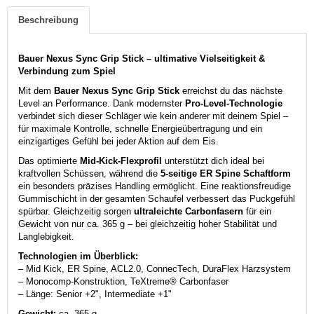
Beschreibung
Bauer Nexus Sync Grip Stick – ultimative Vielseitigkeit &
Verbindung zum Spiel
Mit dem
Bauer Nexus Sync Grip Stick
erreichst du das nächste
Level an Performance. Dank modernster
Pro-Level-Technologie
verbindet sich dieser Schläger wie kein anderer mit deinem Spiel –
für maximale Kontrolle, schnelle Energieübertragung und ein
einzigartiges Gefühl bei jeder Aktion auf dem Eis.
Das optimierte
Mid-Kick-Flexprofil
unterstützt dich ideal bei
kraftvollen Schüssen, während die
5-seitige ER Spine Schaftform
ein besonders präzises Handling ermöglicht. Eine reaktionsfreudige
Gummischicht in der gesamten Schaufel verbessert das Puckgefühl
spürbar. Gleichzeitig sorgen
ultraleichte Carbonfasern
für ein
Gewicht von nur ca. 365 g – bei gleichzeitig hoher Stabilität und
Langlebigkeit.
Technologien im Überblick:
– Mid Kick, ER Spine, ACL2.0, ConnecTech, DuraFlex Harzsystem
– Monocomp-Konstruktion, TeXtreme® Carbonfaser
– Länge: Senior +2", Intermediate +1"
Gewicht:
ca. 365 g