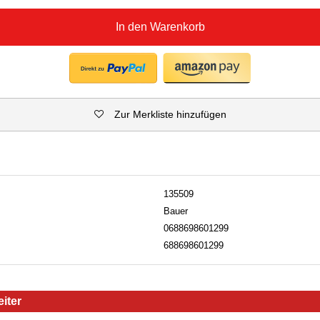
In den Warenkorb
Zur Merkliste hinzufügen
135509
Bauer
0688698601299
688698601299
iter