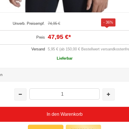
- 36%
Unverb. Preisempf.
74,95 €
47,95 €
*
Preis
Versand
5,95 € (ab 150,00 € Bestellwert versandkostenfre
Lieferbar
en
In den Warenkorb