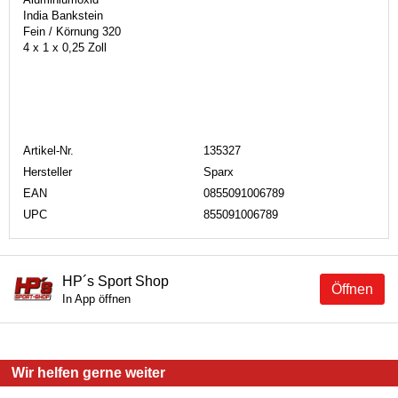
India Bankstein
Fein / Körnung 320
4 x 1 x 0,25 Zoll
Artikel-Nr.
135327
Hersteller
Sparx
EAN
0855091006789
UPC
855091006789
HP´s Sport Shop
Öffnen
In App öffnen
Wir helfen gerne weiter