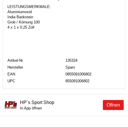
LEISTUNGSMERKMALE:
Aluminiumoxid
India Bankstein
Grob / Körnung 100
4 x 1 x 0,25 Zoll
Artikel-Nr.
135324
Hersteller
Sparx
EAN
0855091006802
UPC
855091006802
HP´s Sport Shop
Öffnen
In App öffnen