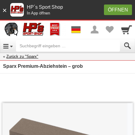
HP´s Sport Shop
×
ÖFFNEN
In App öffnen
Zurück zu "Sparx"
Sparx Premium-Abziehstein – grob