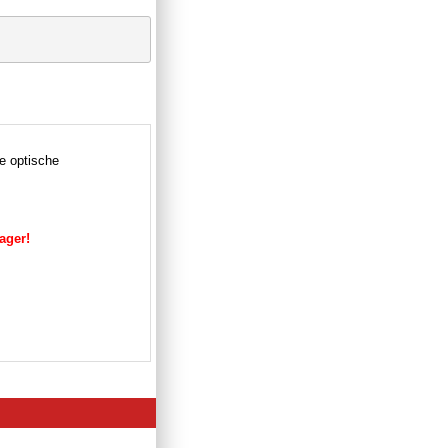
e optische
Lager!