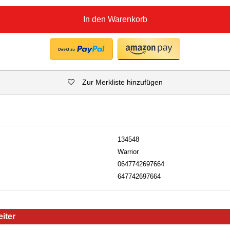
In den Warenkorb
Zur Merkliste hinzufügen
134548
Warrior
0647742697664
647742697664
iter