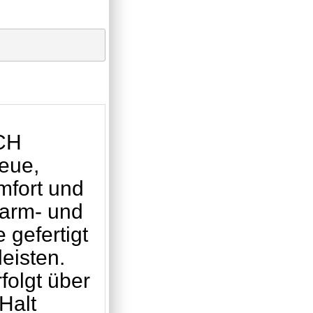
CH
neue,
mfort und
rarm- und
gefertigt
eisten.
folgt über
Halt