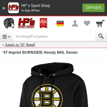
HP´s Sport Shop
×
ÖFFNEN
In App öffnen
Zurück zu "47` Brand"
'47 Imprint BURNSIDE Hoody NHL Senior