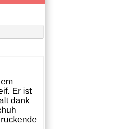
inem
if. Er ist
alt dank
chuh
ndruckende