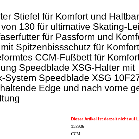
rter Stiefel für Komfort und Haltbar
t von 130 für ultimative Skating-Le
aserfutter für Passform und Komf
 mit Spitzenbissschutz für Komfor
formtes CCM-Fußbett für Komfor
zung Speedblade XSG-Halter mit
k-System Speedblade XSG 10F27
nhaltende Edge und nach vorne g
ltung
Dieser Artikel ist derzeit nicht auf 
132906
CCM