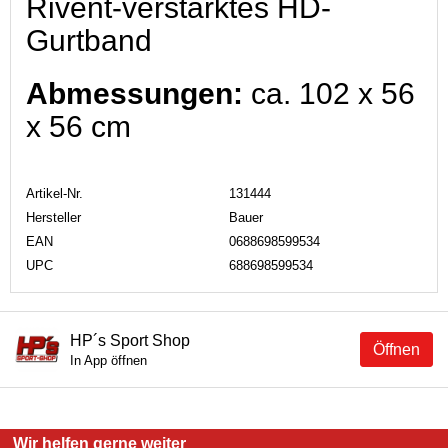
Rivent-verstärktes HD-
Gurtband
Abmessungen:
ca. 102 x 56
x 56 cm
Artikel-Nr.
131444
Hersteller
Bauer
EAN
0688698599534
UPC
688698599534
HP´s Sport Shop
Öffnen
In App öffnen
Wir helfen gerne weiter