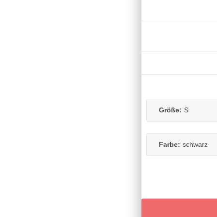
Größe:
S
Farbe:
schwarz