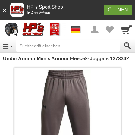
HP´s Sport Shop
×
ÖFFNEN
In App öffnen
Under Armour Men's Armour Fleece® Joggers 1373362