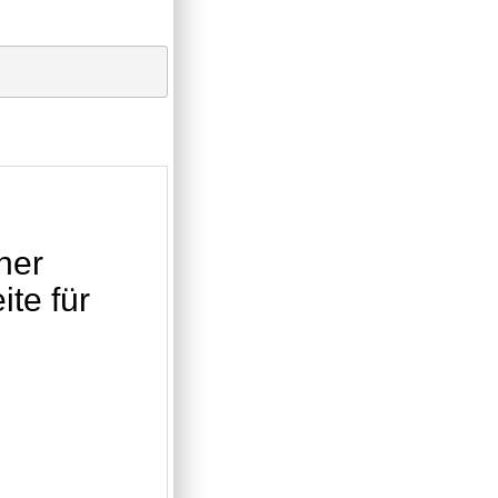
ner
te für