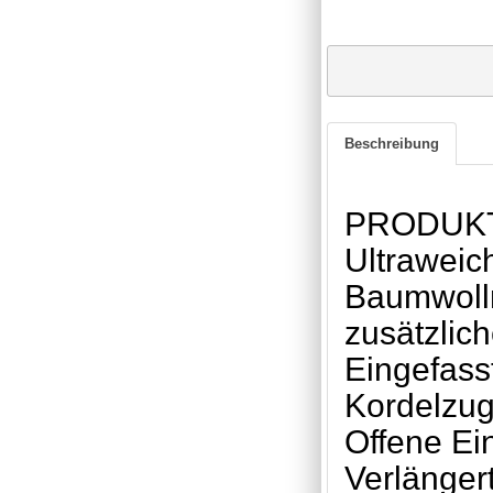
Beschreibung
PRODUK
Ultraweic
Baumwollm
zusätzlic
Eingefass
Kordelzu
Offene Ein
Verlänger