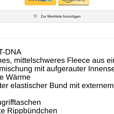
Zur Merkliste hinzufügen
T-DNA
hes, mittelschweres Fleece aus ei
ischung mit aufgerauter Innensei
he Wärme
ter elastischer Bund mit externem
g
grifftaschen
te Rippbündchen