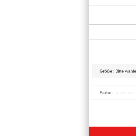
Größe:
Bitte wähl
Farbe:
grey/aero