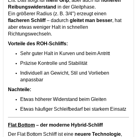
Eis. Das sorgt für
mehr Grip
, aber auch für
höheren
Reibungswiderstand
in der Gleitphase.
Ein größerer Radius (z. B. 3/4″) erzeugt einen
flacheren Schliff
– dadurch
gleitet man besser
, hat
aber etwas weniger Halt in schnellen
Richtungswechseln.
Vorteile des ROH-Schliffs:
Sehr guter Halt in Kurven und beim Antritt
Präzise Kontrolle und Stabilität
Individuell an Gewicht, Stil und Vorlieben
anpassbar
Nachteile:
Etwas höherer Widerstand beim Gleiten
Etwas häufiger Schleifbedarf bei starkem Einsatz
Flat Bottom
– der moderne Hybrid-Schliff
Der Flat Bottom Schliff ist eine
neuere Technologie
,