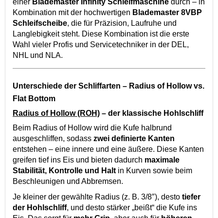
einer
Blademaster Infinity Schleifmaschine
durch – in
Kombination mit der hochwertigen
Blademaster 8VBP
Schleifscheibe
, die für Präzision, Laufruhe und
Langlebigkeit steht. Diese Kombination ist die erste
Wahl vieler Profis und Servicetechniker in der DEL,
NHL und NLA.
Unterschiede der Schliffarten – Radius of Hollow vs.
Flat Bottom
Radius of Hollow (ROH)
– der klassische Hohlschliff
Beim Radius of Hollow wird die Kufe halbrund
ausgeschliffen, sodass
zwei definierte Kanten
entstehen – eine innere und eine äußere. Diese Kanten
greifen tief ins Eis und bieten dadurch
maximale
Stabilität, Kontrolle und Halt
in Kurven sowie beim
Beschleunigen und Abbremsen.
Je kleiner der gewählte Radius (z. B. 3/8″), desto
tiefer
der Hohlschliff
, und desto stärker „beißt“ die Kufe ins