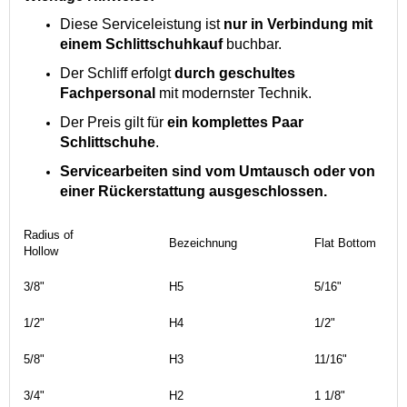
Diese Serviceleistung ist
nur in Verbindung mit
einem Schlittschuhkauf
buchbar.
Der Schliff erfolgt
durch geschultes
Fachpersonal
mit modernster Technik.
Der Preis gilt für
ein komplettes Paar
Schlittschuhe
.
Servicearbeiten sind vom Umtausch oder von
einer Rückerstattung ausgeschlossen.
Radius of
Bezeichnung
Flat Bottom
Hollow
3/8"
H5
5/16"
1/2"
H4
1/2"
5/8"
H3
11/16"
3/4"
H2
1 1/8"