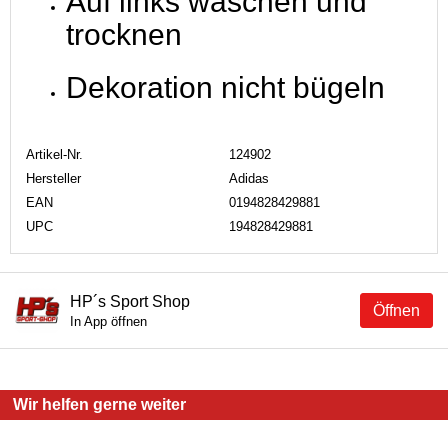
Auf links waschen und
trocknen
Dekoration nicht bügeln
Artikel-Nr.
124902
Hersteller
Adidas
EAN
0194828429881
UPC
194828429881
HP´s Sport Shop
Öffnen
In App öffnen
Wir helfen gerne weiter