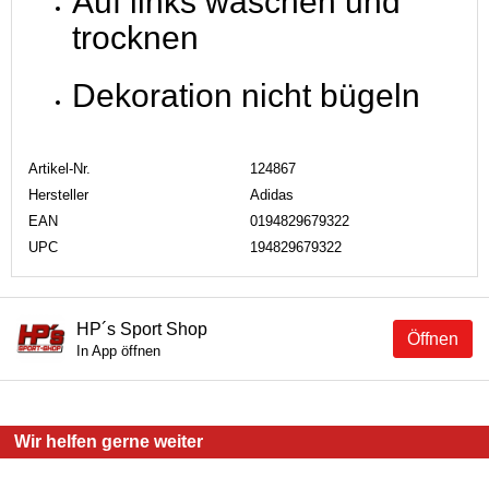
Auf links waschen und
trocknen
Dekoration nicht bügeln
Artikel-Nr.
124867
Hersteller
Adidas
EAN
0194829679322
UPC
194829679322
HP´s Sport Shop
Öffnen
In App öffnen
Wir helfen gerne weiter