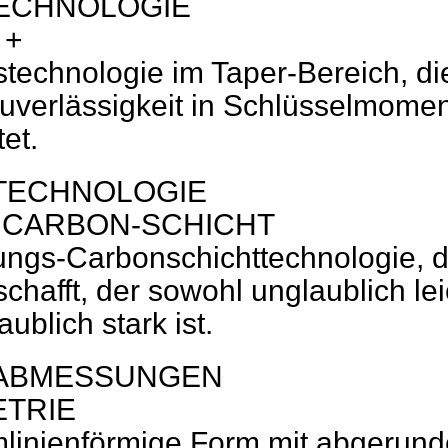
ECHNOLOGIE
 +
stechnologie im Taper-Bereich, di
uverlässigkeit in Schlüsselmome
tet.
TECHNOLOGIE
 CARBON-SCHICHT
ungs-Carbonschichttechnologie, d
chafft, der sowohl unglaublich lei
ublich stark ist.
ABMESSUNGEN
TRIE
mlinienförmige Form mit abgerund