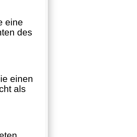
e eine
nten des
ie einen
cht als
eten