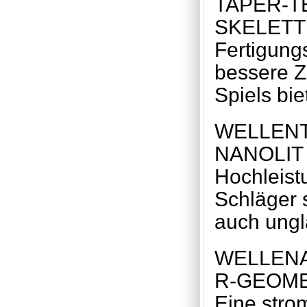
TAPER-T
SKELETT
Fertigung
bessere Z
Spiels bie
WELLEN
NANOLIT
Hochleist
Schläger s
auch ungla
WELLEN
R-GEOME
Eine stro