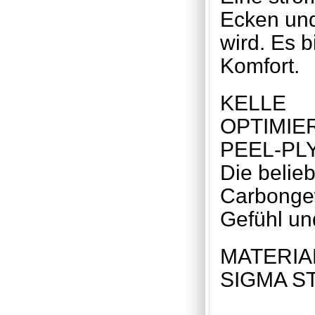
Ecken und
wird. Es b
Komfort.
KELLE
OPTIMIE
PEEL-PL
Die belie
Carbongew
Gefühl und
MATERIA
SIGMA STP