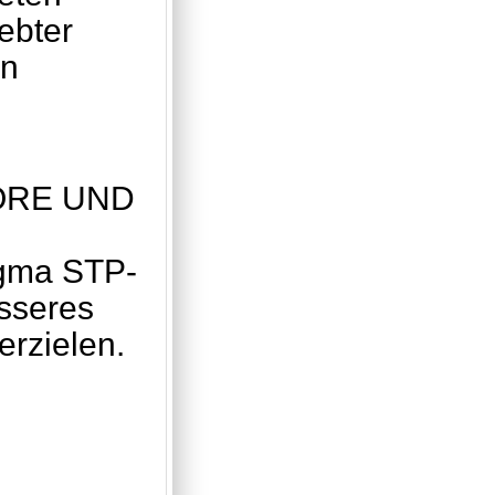
ebter
en
ORE UND
igma STP-
sseres
erzielen.