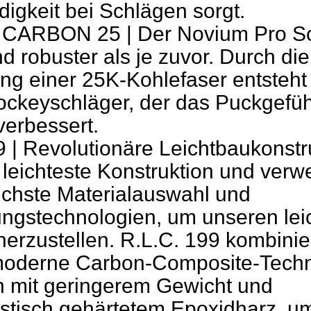
igkeit bei Schlägen sorgt.
CARBON 25 | Der Novium Pro Sch
nd robuster als je zuvor. Durch die
g einer 25K-Kohlefaser entsteht
Hockeyschläger, der das Puckgefüh
verbessert.
9 | Revolutionäre Leichtbaukonstr
 leichteste Konstruktion und verw
tlichste Materialauswahl und
ungstechnologien, um unseren lei
herzustellen. R.L.C. 199 kombinier
oderne Carbon-Composite-Techn
n mit geringerem Gewicht und
stisch gehärtetem Epoxidharz, u