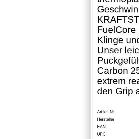
Geschwind
KRAFTSTO
FuelCore 
Klinge und
Unser lei
Puckgefüh
Carbon 25
extrem rea
den Grip 
Artikel-Nr.
Hersteller
EAN
UPC