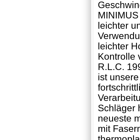
Geschwind
MINIMUS 
leichter u
Verwendun
leichter 
Kontrolle 
R.L.C. 19
ist unsere
fortschrit
Verarbeit
Schläger 
neueste m
mit Faser
thermopla