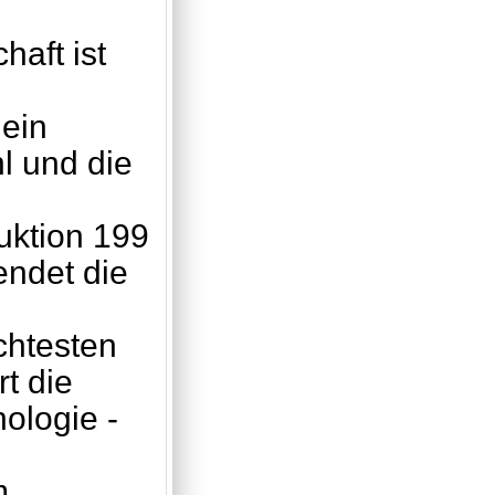
aft ist
 ein
l und die
uktion 199
endet die
chtesten
t die
ologie -
m