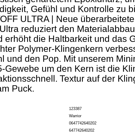
igkeit, Gefühl und Kontrolle zu b
FF ULTRA | Neue überarbeitete 
Ultra reduziert den Materialabbau
 erhöht die Haltbarkeit und das G
chter Polymer-Klingenkern verbes
l und den Pop. Mit unserem Min
-Gewebe um den Kern ist die Klin
ktionsschnell. Textur auf der Kli
am Puck.
123387
Warrior
0647742640202
647742640202