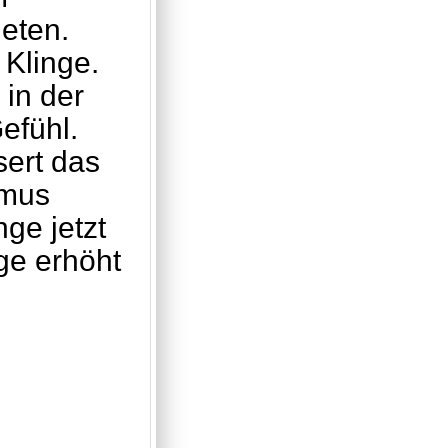
ieten.
Klinge.
 in der
efühl.
sert das
imus
ge jetzt
nge erhöht