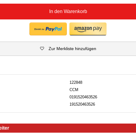
In den Warenkorb
Zur Merkliste hinzufügen
122848
CCM
0191520463526
191520463526
iter