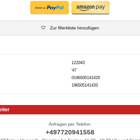
Zur Merkliste hinzufügen
122043
'47
0196505141420
196505141420
iter
Anfragen per Telefon:
+497720941558