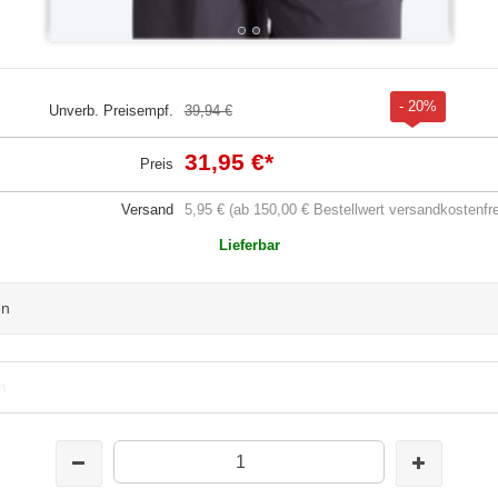
- 20%
Unverb. Preisempf.
39,94 €
31,95 €
*
Preis
Versand
5,95 € (ab 150,00 € Bestellwert versandkostenfre
Lieferbar
en
n