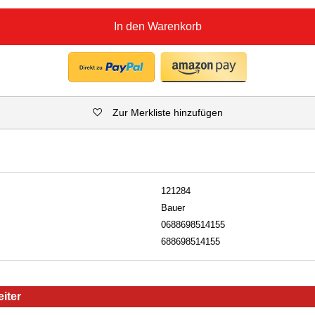
In den Warenkorb
Zur Merkliste hinzufügen
121284
Bauer
0688698514155
688698514155
iter