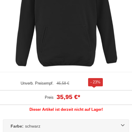
- 23%
Unverb. Preisempf.
46,58 €
35,95 €
*
Preis
Dieser Artikel ist derzeit nicht auf Lager!
Farbe:
schwarz