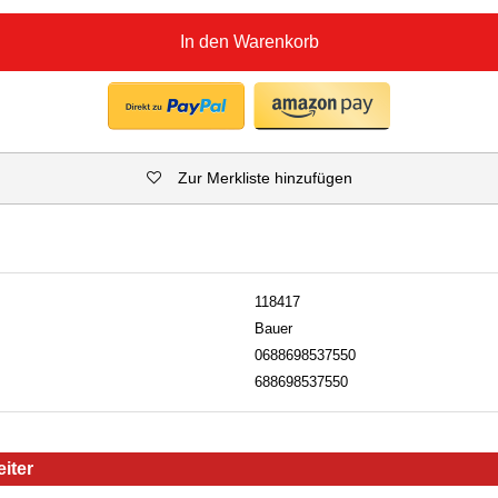
In den Warenkorb
Zur Merkliste hinzufügen
118417
Bauer
0688698537550
688698537550
iter