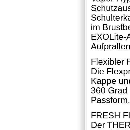
Schutzaus
Schulterk
im Brustb
EXOLite-A
Aufpralle
Flexibler 
Die Flexp
Kappe un
360 Grad 
Passform.
FRESH F
Der THER