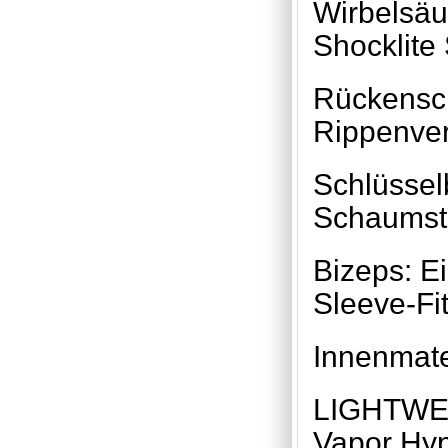
Wirbelsäu
Shocklite
Rückensch
Rippenve
Schlüssel
Schaumsto
Bizeps: E
Sleeve-Fi
Innenma
LIGHTWE
Vapor Hype