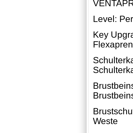
VENTAPR
Level: Pe
Key Upgra
Flexapren
Schulterka
Schulterk
Brustbein
Brustbein
Brustschu
Weste