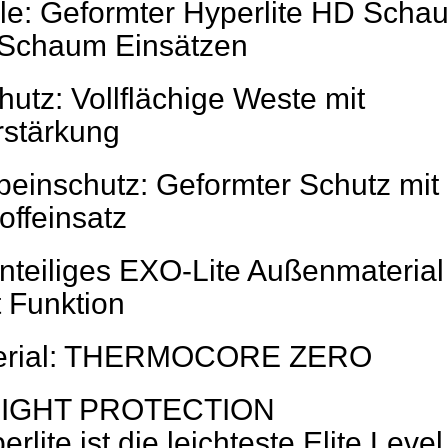
le: Geformter Hyperlite HD Scha
 Schaum Einsätzen
utz: Vollflächige Weste mit
rstärkung
beinschutz: Geformter Schutz mit
ffeinsatz
inteiliges EXO-Lite Außenmaterial
t Funktion
terial: THERMOCORE ZERO
IGHT PROTECTION
rlite ist die leichteste Elite Level