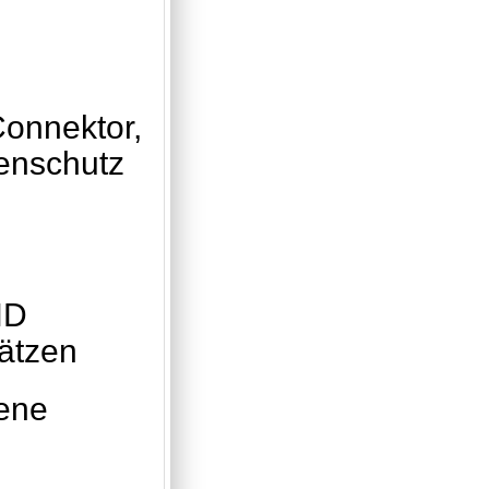
Connektor,
enschutz
HD
ätzen
ene