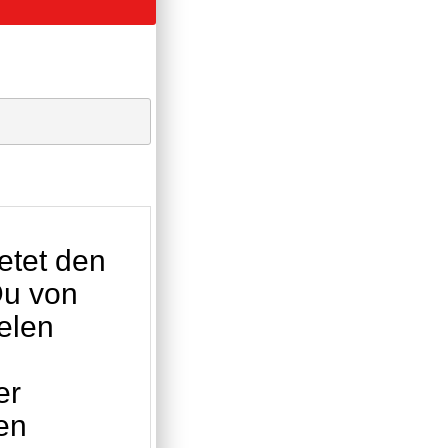
etet den
Du von
elen
er
en