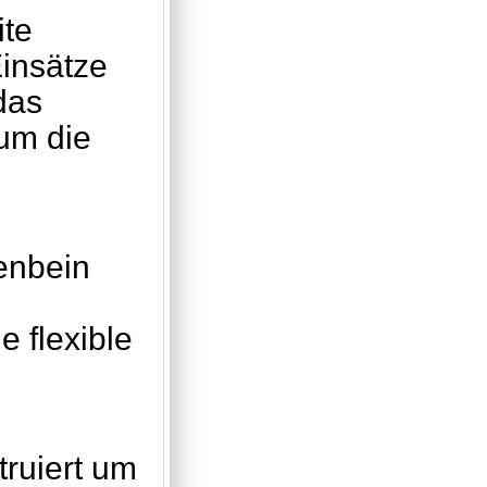
ite
Einsätze
das
um die
enbein
 flexible
ruiert um