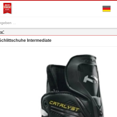
he"
chlittschuhe Intermediate