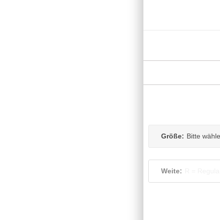
Größe:
Bitte wähl
Weite:
R = Regula