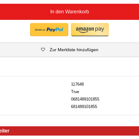
In den Warenkorb
Zur Merkliste hinzufügen
117648
True
0681489101855
681489101855
iter