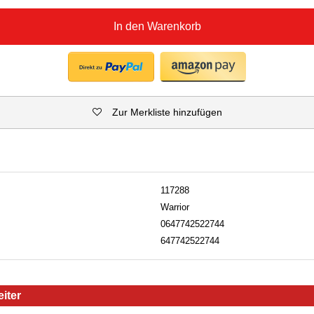
In den Warenkorb
Zur Merkliste hinzufügen
117288
Warrior
0647742522744
647742522744
iter