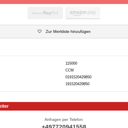
Zur Merkliste hinzufügen
115000
CCM
0191520429850
191520429850
iter
Anfragen per Telefon:
+497720941558