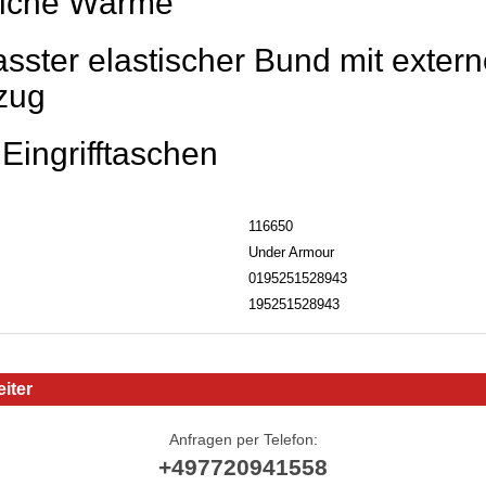
liche Wärme
asster elastischer Bund mit exter
zug
Eingrifftaschen
116650
Under Armour
0195251528943
195251528943
iter
Anfragen per Telefon:
+497720941558