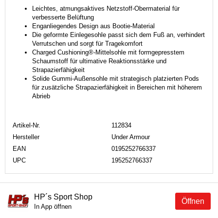
Leichtes, atmungsaktives Netzstoff-Obermaterial für
verbesserte Belüftung
Enganliegendes Design aus Bootie-Material
Die geformte Einlegesohle passt sich dem Fuß an, verhindert
Verrutschen und sorgt für Tragekomfort
Charged Cushioning®-Mittelsohle mit formgepresstem
Schaumstoff für ultimative Reaktionsstärke und
Strapazierfähigkeit
Solide Gummi-Außensohle mit strategisch platzierten Pods
für zusätzliche Strapazierfähigkeit in Bereichen mit höherem
Abrieb
Artikel-Nr.
112834
Hersteller
Under Armour
EAN
0195252766337
UPC
195252766337
HP´s Sport Shop
Öffnen
In App öffnen