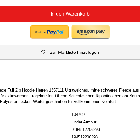
In den Warenkorb
Zur Merkliste hinzufügen
ece Full Zip Hoodie Herren 1357111 Ultraweiches, mittelschweres Fleece au
e für extrawarmen Tragekomfort Offene Seitentaschen Rippbündchen am Sau
olyester Locker :Weiter geschnitten für vollkommenen Komfort.
104709
Under Armour
0194512206293
194512206293