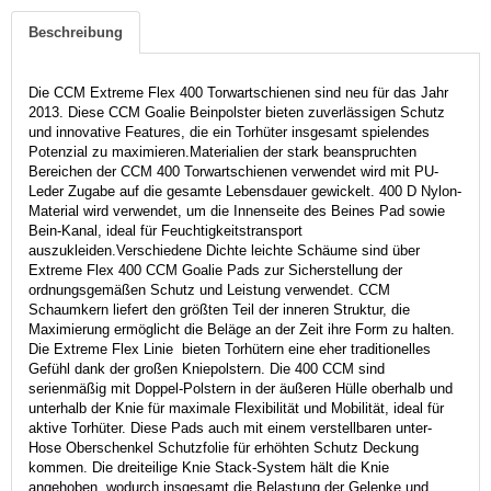
Beschreibung
Die CCM Extreme Flex 400 Torwartschienen sind neu für das Jahr
2013. Diese CCM Goalie Beinpolster bieten zuverlässigen Schutz
und innovative Features, die ein Torhüter insgesamt spielendes
Potenzial zu maximieren.Materialien der stark beanspruchten
Bereichen der CCM 400 Torwartschienen verwendet wird mit PU-
Leder Zugabe auf die gesamte Lebensdauer gewickelt. 400 D Nylon-
Material wird verwendet, um die Innenseite des Beines Pad sowie
Bein-Kanal, ideal für Feuchtigkeitstransport
auszukleiden.Verschiedene Dichte leichte Schäume sind über
Extreme Flex 400 CCM Goalie Pads zur Sicherstellung der
ordnungsgemäßen Schutz und Leistung verwendet. CCM
Schaumkern liefert den größten Teil der inneren Struktur, die
Maximierung ermöglicht die Beläge an der Zeit ihre Form zu halten.
Die Extreme Flex Linie bieten Torhütern eine eher traditionelles
Gefühl dank der großen Kniepolstern. Die 400 CCM sind
serienmäßig mit Doppel-Polstern in der äußeren Hülle oberhalb und
unterhalb der Knie für maximale Flexibilität und Mobilität, ideal für
aktive Torhüter. Diese Pads auch mit einem verstellbaren unter-
Hose Oberschenkel Schutzfolie für erhöhten Schutz Deckung
kommen. Die dreiteilige Knie Stack-System hält die Knie
angehoben, wodurch insgesamt die Belastung der Gelenke und