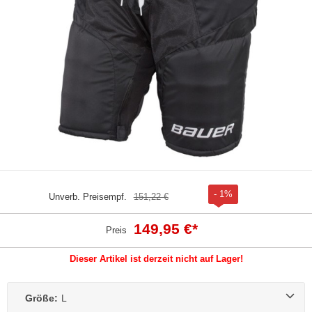
- 1%
Unverb. Preisempf.
151,22 €
149,95 €
*
Preis
Dieser Artikel ist derzeit nicht auf Lager!
Größe:
L