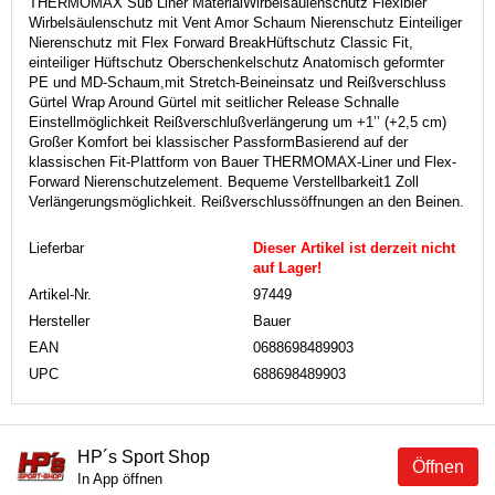
THERMOMAX Sub Liner MaterialWirbelsäulenschutz Flexibler
Wirbelsäulenschutz mit Vent Amor Schaum Nierenschutz Einteiliger
Nierenschutz mit Flex Forward BreakHüftschutz Classic Fit,
einteiliger Hüftschutz Oberschenkelschutz Anatomisch geformter
PE und MD-Schaum,mit Stretch-Beineinsatz und Reißverschluss
Gürtel Wrap Around Gürtel mit seitlicher Release Schnalle
Einstellmöglichkeit Reißverschlußverlängerung um +1’’ (+2,5 cm)
Großer Komfort bei klassischer PassformBasierend auf der
klassischen Fit-Plattform von Bauer THERMOMAX-Liner und Flex-
Forward Nierenschutzelement. Bequeme Verstellbarkeit1 Zoll
Verlängerungsmöglichkeit. Reißverschlussöffnungen an den Beinen.
Lieferbar
Dieser Artikel ist derzeit nicht
auf Lager!
Artikel-Nr.
97449
Hersteller
Bauer
EAN
0688698489903
UPC
688698489903
HP´s Sport Shop
Öffnen
In App öffnen