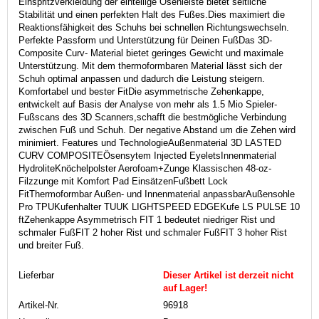
Einspritzverkleidung der einteilige Ösenleiste bietet seitliche
Stabilität und einen perfekten Halt des Fußes.Dies maximiert die
Reaktionsfähigkeit des Schuhs bei schnellen Richtungswechseln.
Perfekte Passform und Unterstützung für Deinen FußDas 3D-
Composite Curv- Material bietet geringes Gewicht und maximale
Unterstützung. Mit dem thermoformbaren Material lässt sich der
Schuh optimal anpassen und dadurch die Leistung steigern.
Komfortabel und bester FitDie asymmetrische Zehenkappe,
entwickelt auf Basis der Analyse von mehr als 1.5 Mio Spieler-
Fußscans des 3D Scanners,schafft die bestmögliche Verbindung
zwischen Fuß und Schuh. Der negative Abstand um die Zehen wird
minimiert. Features und TechnologieAußenmaterial 3D LASTED
CURV COMPOSITEÖsensytem Injected EyeletsInnenmaterial
HydroliteKnöchelpolster Aerofoam+Zunge Klassischen 48-oz-
Filzzunge mit Komfort Pad EinsätzenFußbett Lock
FitThermoformbar Außen- und Innenmaterial anpassbarAußensohle
Pro TPUKufenhalter TUUK LIGHTSPEED EDGEKufe LS PULSE 10
ftZehenkappe Asymmetrisch FIT 1 bedeutet niedriger Rist und
schmaler FußFIT 2 hoher Rist und schmaler FußFIT 3 hoher Rist
und breiter Fuß.
Lieferbar
Dieser Artikel ist derzeit nicht
auf Lager!
Artikel-Nr.
96918