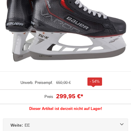
- 54%
Unverb. Preisempf.
650,00 €
299,95 €
*
Preis
Dieser Artikel ist derzeit nicht auf Lager!
Weite:
EE