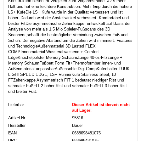
Konstruktion bieten im Vergleich zum Vorjahresmodel X2.9 mehr
Halt und hat eine leichtere Konstruktion. Mehr Grip durch die höhere
LS+ KufeDie LS+ Kufe wurde in der Qualität verbessert und ist
höher. Dadurch wird der Anstellwinkel verbessert. Komfortabel und
bester FitDie asymmetrische Zehenkappe, entwickelt auf Basis der
Analyse von mehr als 1.5 Mio Spieler-Fußscans des 3D
Scanners,schafft die bestmögliche Verbindung zwischen Fuß und
Schuh. Der negative Abstand um die Zehen wird minimiert. Features
und TechnologieAußenmaterial 3D Lasted FLEX
COMPInnenmaterial Wasserabweisend + Comfort
EdgeKnöchelpolster Memory SchaumZunge 40-oz-Filzzunge +
Memory SchaumFußbett Form Fit+Thermoformbar Innen- und
Außenmaterial anpassbarAußensohle Digi CompKufenhalter TUUK
LIGHTSPEED EDGE, LS+ RunnerKufe Stainless Steel, 10
FTZehenkappe Asymmetrisch FIT 1 bedeutet niedriger Rist und
schmaler FußFIT 2 hoher Rist und schmaler FußFIT 3 hoher Rist
und breiter Fuß.
Lieferbar
Dieser Artikel ist derzeit nicht
auf Lager!
Artikel-Nr.
95816
Hersteller
Bauer
EAN
0688698481075
UPC
688698481075