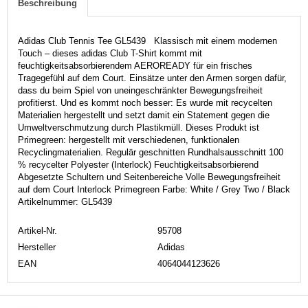
Beschreibung
Adidas Club Tennis Tee GL5439 Klassisch mit einem modernen
Touch – dieses adidas Club T-Shirt kommt mit
feuchtigkeitsabsorbierendem AEROREADY für ein frisches
Tragegefühl auf dem Court. Einsätze unter den Armen sorgen dafür,
dass du beim Spiel von uneingeschränkter Bewegungsfreiheit
profitierst. Und es kommt noch besser: Es wurde mit recycelten
Materialien hergestellt und setzt damit ein Statement gegen die
Umweltverschmutzung durch Plastikmüll. Dieses Produkt ist
Primegreen: hergestellt mit verschiedenen, funktionalen
Recyclingmaterialien. Regulär geschnitten Rundhalsausschnitt 100
% recycelter Polyester (Interlock) Feuchtigkeitsabsorbierend
Abgesetzte Schultern und Seitenbereiche Volle Bewegungsfreiheit
auf dem Court Interlock Primegreen Farbe: White / Grey Two / Black
Artikelnummer: GL5439
Artikel-Nr.
95708
Hersteller
Adidas
EAN
4064044123626