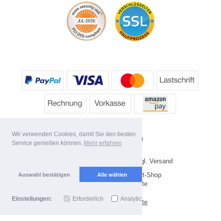
Wir verwenden Cookies, damit Sie den besten
Service genießen können.
Mehr erfahren
* Alle Preise inkl. MwSt. evtl. zzgl. Versand
Copyright 2026 by HP's Sport-Shop
Auswahl bestätigen
Alle wählen
Mobile Shop by Shopgate
Einstellungen:
Erforderlich
Analytics
Zur klassischen Webseite