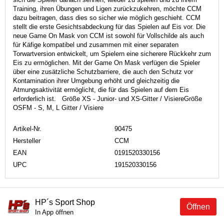
Training, ihren Übungen und Ligen zurückzukehren, möchte CCM
dazu beitragen, dass dies so sicher wie möglich geschieht. CCM
stellt die erste Gesichtsabdeckung für das Spielen auf Eis vor. Die
neue Game On Mask von CCM ist sowohl für Vollschilde als auch
für Käfige kompatibel und zusammen mit einer separaten
Torwartversion entwickelt, um Spielern eine sicherere Rückkehr zum
Eis zu ermöglichen. Mit der Game On Mask verfügen die Spieler
über eine zusätzliche Schutzbarriere, die auch den Schutz vor
Kontamination ihrer Umgebung erhöht und gleichzeitig die
Atmungsaktivität ermöglicht, die für das Spielen auf dem Eis
erforderlich ist. Größe XS - Junior- und XS-Gitter / VisiereGröße
OSFM - S, M, L Gitter / Visiere
Artikel-Nr.
90475
Hersteller
CCM
EAN
0191520330156
UPC
191520330156
HP´s Sport Shop
Öffnen
In App öffnen