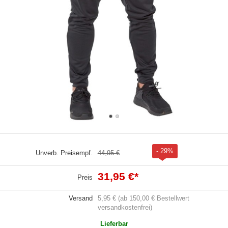
- 29%
Unverb. Preisempf.
44,95 €
31,95 €
*
Preis
Versand
5,95 € (ab 150,00 € Bestellwert
versandkostenfrei)
Lieferbar