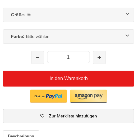
Größe:
単
Farbe:
Bitte wählen
In den Warenkorb
Zur Merkliste hinzufügen
Beschreibung