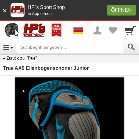
HP´s Sport Shop
×
ÖFFNEN
In App öffnen
Zurück zu "True"
True AX9 Ellenbogenschoner Junior