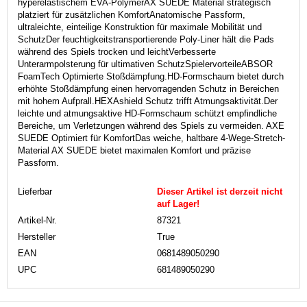
hyperelastischem EVA-PolymerAX SUEDE Material strategisch
platziert für zusätzlichen KomfortAnatomische Passform,
ultraleichte, einteilige Konstruktion für maximale Mobilität und
SchutzDer feuchtigkeitstransportierende Poly-Liner hält die Pads
während des Spiels trocken und leichtVerbesserte
Unterarmpolsterung für ultimativen SchutzSpielervorteileABSOR
FoamTech Optimierte Stoßdämpfung.HD-Formschaum bietet durch
erhöhte Stoßdämpfung einen hervorragenden Schutz in Bereichen
mit hohem Aufprall.HEXAshield Schutz trifft Atmungsaktivität.Der
leichte und atmungsaktive HD-Formschaum schützt empfindliche
Bereiche, um Verletzungen während des Spiels zu vermeiden. AXE
SUEDE Optimiert für KomfortDas weiche, haltbare 4-Wege-Stretch-
Material AX SUEDE bietet maximalen Komfort und präzise
Passform.
Lieferbar
Dieser Artikel ist derzeit nicht
auf Lager!
Artikel-Nr.
87321
Hersteller
True
EAN
0681489050290
UPC
681489050290