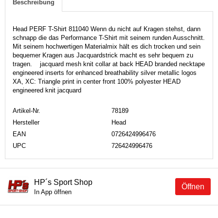
Beschreibung
Head PERF T-Shirt 811040 Wenn du nicht auf Kragen stehst, dann
schnapp die das Performance T-Shirt mit seinem runden Ausschnitt.
Mit seinem hochwertigen Materialmix hält es dich trocken und sein
bequemer Kragen aus Jacquardstrick macht es sehr bequem zu
tragen. jacquard mesh knit collar at back HEAD branded necktape
engineered inserts for enhanced breathability silver metallic logos
XA, XC: Triangle print in center front 100% polyester HEAD
engineered knit jacquard
Artikel-Nr.
78189
Hersteller
Head
EAN
0726424996476
UPC
726424996476
HP´s Sport Shop
Öffnen
In App öffnen