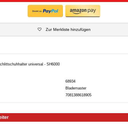
Zur Merkliste hinzufügen
ittschuhhalter universal - SH6000
68934
Blademaster
7081388618905
iter