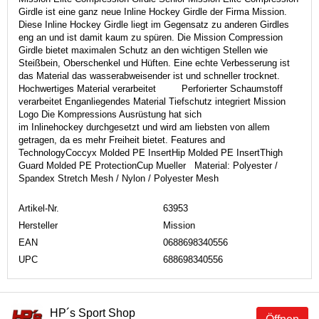
Girdle ist eine ganz neue Inline Hockey Girdle der Firma Mission.
Diese Inline Hockey Girdle liegt im Gegensatz zu anderen Girdles
eng an und ist damit kaum zu spüren. Die Mission Compression
Girdle bietet maximalen Schutz an den wichtigen Stellen wie
Steißbein, Oberschenkel und Hüften. Eine echte Verbesserung ist
das Material das wasserabweisender ist und schneller trocknet.
Hochwertiges Material verarbeitet Perforierter Schaumstoff
verarbeitet Enganliegendes Material Tiefschutz integriert Mission
Logo Die Kompressions Ausrüstung hat sich
im Inlinehockey durchgesetzt und wird am liebsten von allem
getragen, da es mehr Freiheit bietet. Features and
TechnologyCoccyx Molded PE InsertHip Molded PE InsertThigh
Guard Molded PE ProtectionCup Mueller Material: Polyester /
Spandex Stretch Mesh / Nylon / Polyester Mesh
Artikel-Nr.
63953
Hersteller
Mission
EAN
0688698340556
UPC
688698340556
HP´s Sport Shop