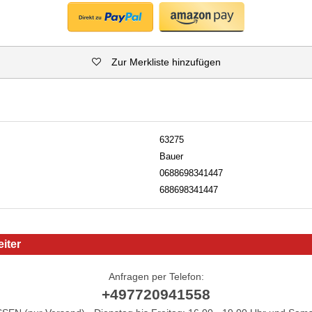
Zur Merkliste hinzufügen
63275
Bauer
0688698341447
688698341447
iter
Anfragen per Telefon:
+497720941558