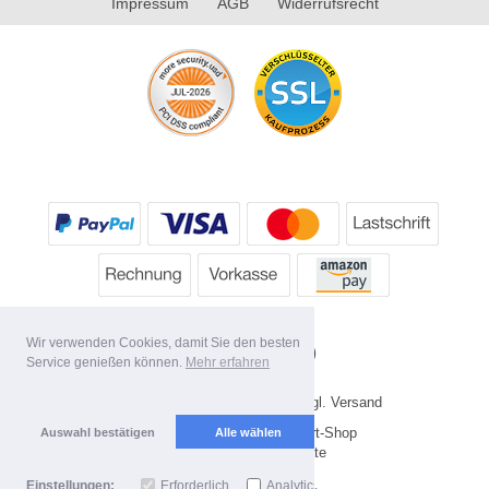
Impressum
AGB
Widerrufsrecht
Wir verwenden Cookies, damit Sie den besten
Service genießen können.
Mehr erfahren
* Alle Preise inkl. MwSt. evtl. zzgl. Versand
Copyright 2026 by HP's Sport-Shop
Auswahl bestätigen
Alle wählen
Mobile Shop by Shopgate
Einstellungen:
Erforderlich
Analytics