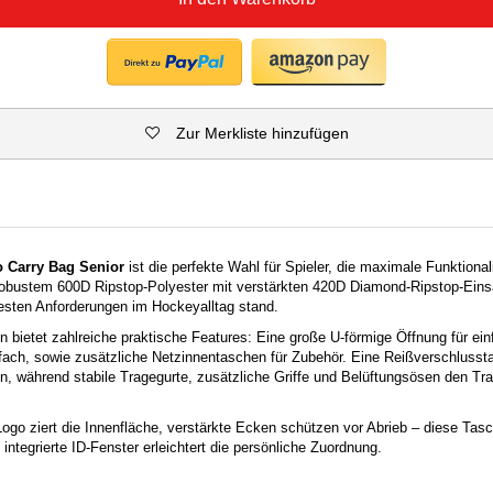
Zur Merkliste hinzufügen
o Carry Bag Senior
ist die perfekte Wahl für Spieler, die maximale Funktional
robustem 600D Ripstop-Polyester mit verstärkten 420D Diamond-Ripstop-Einsä
esten Anforderungen im Hockeyalltag stand.
 bietet zahlreiche praktische Features: Eine große U-förmige Öffnung für ei
ach, sowie zusätzliche Netzinnentaschen für Zubehör. Eine Reißverschlusst
n, während stabile Tragegurte, zusätzliche Griffe und Belüftungsösen den Tr
Logo ziert die Innenfläche, verstärkte Ecken schützen vor Abrieb – diese Tasc
 integrierte ID-Fenster erleichtert die persönliche Zuordnung.