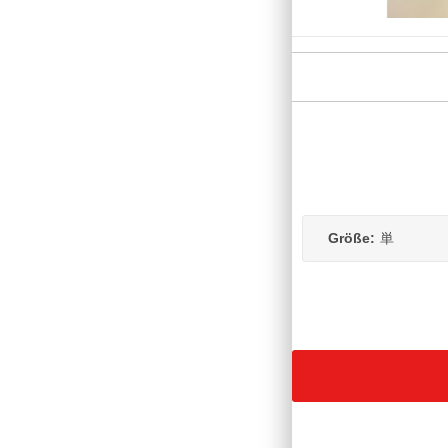
Größe:
単